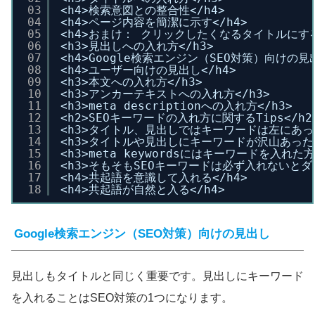
03
<h4>検索意図との整合性</h4>
04
<h4>ページ内容を簡潔に示す</h4>
05
<h4>おまけ： クリックしたくなるタイトルにする
06
<h3>見出しへの入れ方</h3>
07
<h4>Google検索エンジン（SEO対策）向けの見出
08
<h4>ユーザー向けの見出し</h4>
09
<h3>本文への入れ方</h3>
10
<h3>アンカーテキストへの入れ方</h3>
11
<h3>meta descriptionへの入れ方</h3>
12
<h2>SEOキーワードの入れ方に関するTips</h2
13
<h3>タイトル、見出しではキーワードは左にあっ
14
<h3>タイトルや見出しにキーワードが沢山あった方
15
<h3>meta keywordsにはキーワードを入れた
16
<h3>そもそもSEOキーワードは必ず入れないとダ
17
<h4>共起語を意識して入れる</h4>
18
<h4>共起語が自然と入る</h4>
Google検索エンジン（SEO対策）向けの見出し
見出しもタイトルと同じく重要です。見出しにキーワード
を入れることはSEO対策の1つになります。